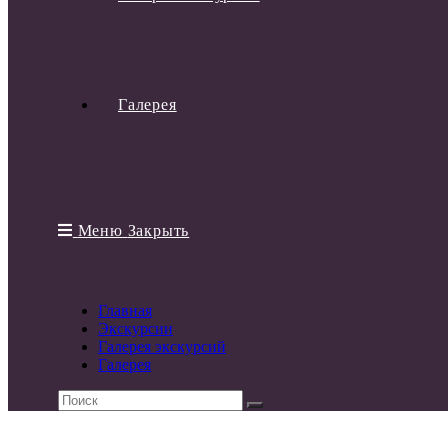
О
в
В
Галерея
Э
П
ф
З
Меню
Закрыть
Все права защищены Городские прогулки
×
Главная
Экскурсии
Галерея экскурсий
Галерея