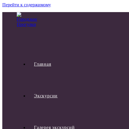
Перейти к содержимому
Выбрано:
Пешеходно-интерьерная экскурсия «Д
Нет в наличии
Пешеходно-интерьерная экску
Главная
Главная
>
>
Пешеходно-интерьерная экскурсия «Дом на Мойке, 48.» 
Экскурсии
П
Галерея экскурсий