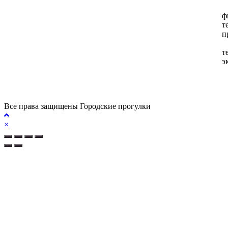
В
ф
т
п
Г
т
э
Все права защищены Городские прогулки
×