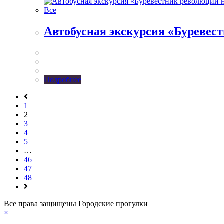
Все
Автобусная экскурсия «Буревес
Подробнее
1
2
3
4
5
…
46
47
48
Все права защищены Городские прогулки
×