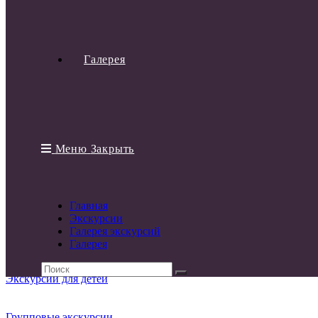
коммуникативными навыками. Вместо озвученных
статей из энциклопедий и справочников вы услышите
живую речь заинтересованных в общении с вами людей.
Все экскурсоводы фирмы имеют свидетельства об аккредитаци
Галерея
туризма Санкт-Петербурга.
Главная
Меню
Закрыть
Экскурсии
О нас
Главная
Экскурсии
Галерея экскурсий
Галерея экскурсий
Галерея
Экскурсии для детей
Групповые экскурсии